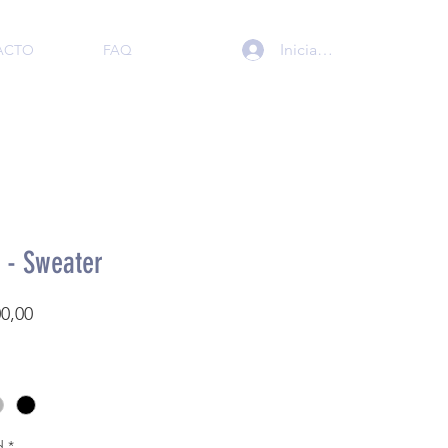
Iniciar sesión
ACTO
FAQ
 - Sweater
Precio
00,00
d
*