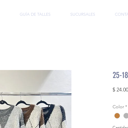
GUÍA DE TALLES
SUCURSALES
CONT
25-18
$ 24.0
Color
*
Cantida