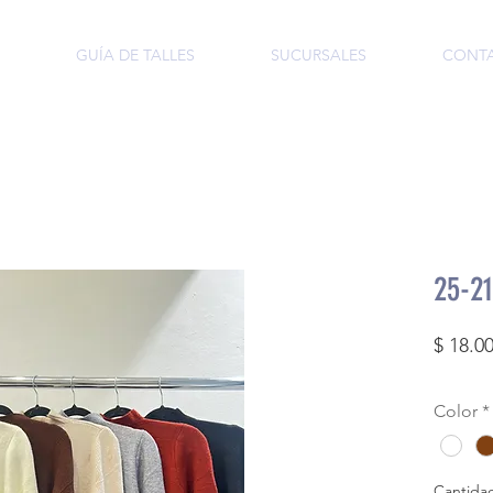
GUÍA DE TALLES
SUCURSALES
CONT
25-2
$ 18.0
Color
*
Cantida