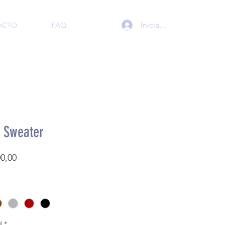
Iniciar sesión
ACTO
FAQ
1 Sweater
Precio
00,00
d
*