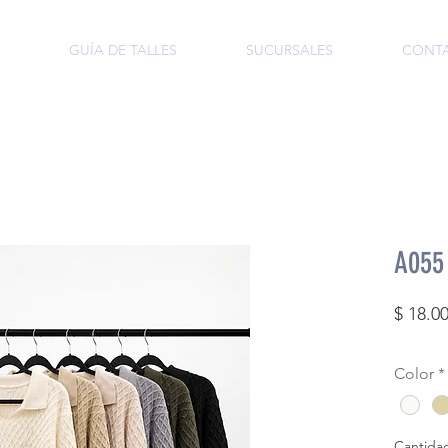
GUÍA DE TALLES
SUCURSALES
CONT
A055 
$ 18.0
Color
*
Cantida