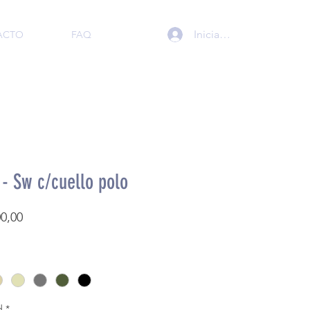
Iniciar sesión
ACTO
FAQ
- Sw c/cuello polo
Precio
00,00
d
*