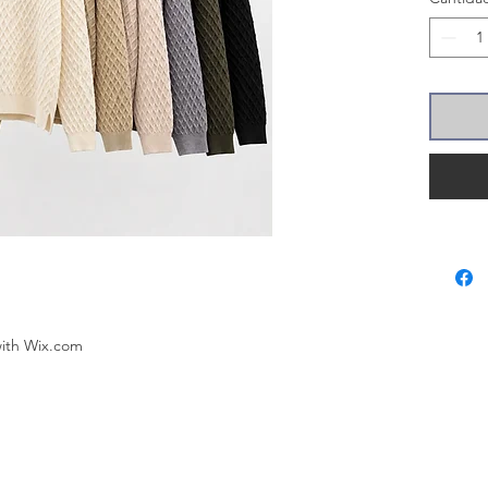
with
Wix.com