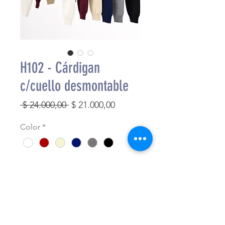
H102 - Cárdigan
c/cuello desmontable
Precio
Precio
 $ 24.000,00 
$ 21.000,00
de
Color
*
oferta
Cantidad
*
Agregar al carrito