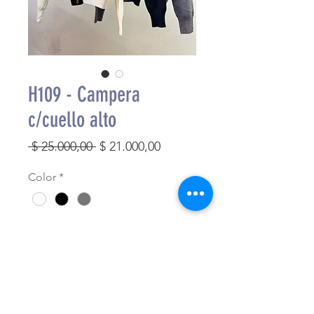
H109 - Campera
c/cuello alto
Precio
Precio
 $ 25.000,00 
$ 21.000,00
de
Color
*
oferta
Cantidad
*
Agregar al carrito