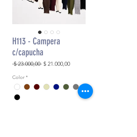
H113 - Campera
c/capucha
Precio
Precio
 $ 23.000,00 
$ 21.000,00
de
Color
*
oferta
Cantidad
*