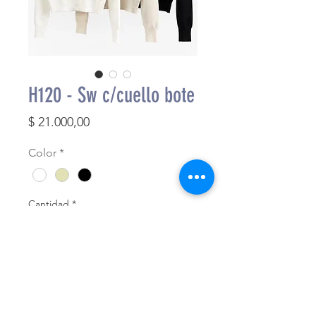
H120 - Sw c/cuello bote
Precio
$ 21.000,00
Color
*
Cantidad
*
Agregar al carrito
Finalizar compra