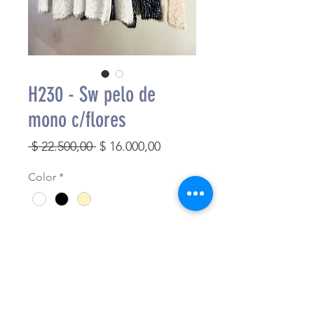
H230 - Sw pelo de
mono c/flores
Precio
Precio
 $ 22.500,00 
$ 16.000,00
de
Color
*
oferta
Cantidad
*
Agregar al carrito