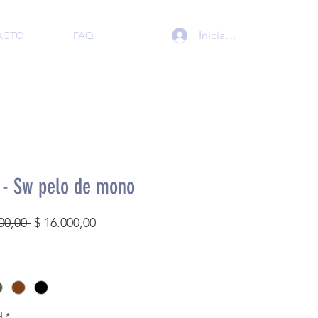
Iniciar sesión
ACTO
FAQ
 - Sw pelo de mono
Precio
Precio
00,00 
$ 16.000,00
de
oferta
d
*