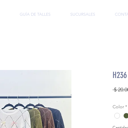
GUÍA DE TALLES
SUCURSALES
CONT
H236
 $ 20.0
Color
*
Cantida