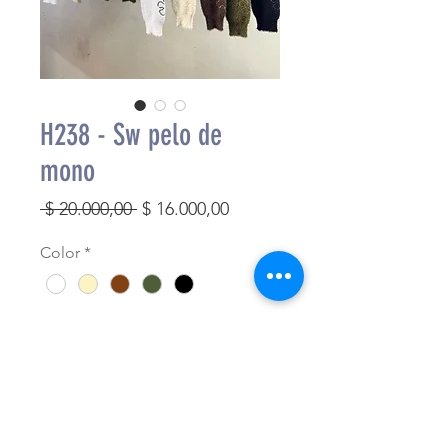
H238 - Sw pelo de
mono
Precio
Precio
 $ 20.000,00 
$ 16.000,00
de
Color
*
oferta
Cantidad
*
Agregar al carrito