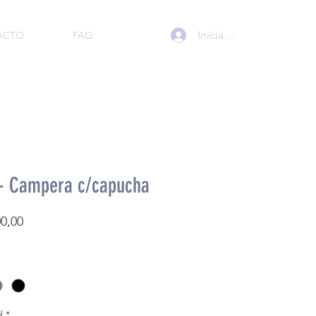
Iniciar sesión
ACTO
FAQ
 - Campera c/capucha
Precio
00,00
d
*