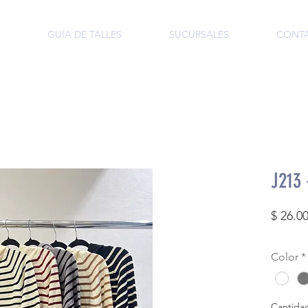
GUÍA DE TALLES
SUCURSALES
CONT
J213
$ 26.0
Color
*
Cantida