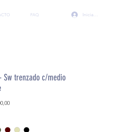
Iniciar sesión
ACTO
FAQ
- Sw trenzado c/medio
e
Precio
00,00