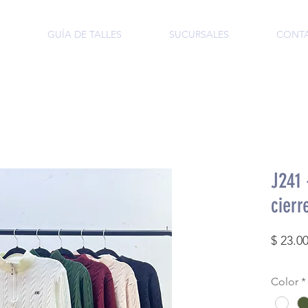
GUÍA DE TALLES
SUCURSALES
CONT
J241 
cierr
$ 23.0
Color
*