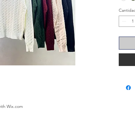
Cantida
with
Wix.com