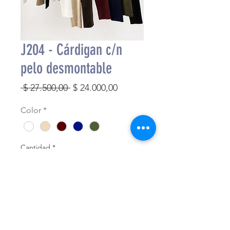
J204 - Cárdigan c/n
pelo desmontable
Precio
Precio
 $ 27.500,00 
$ 24.000,00
de
Color
*
oferta
Cantidad
*
Agregar al carrito
Finalizar compra