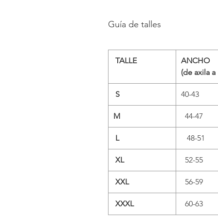
Guía de talles
TALLE
ANCHO
(de axila a 
S
40-43
M
44-47
L
48-51
XL
52-55
XXL
56-59
XXXL
60-63