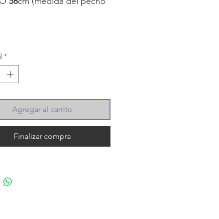
HO
58
cm (medida del pecho
ada axila)
O
58
cm (medida del hombro
donde llaga el sweater)
d
*
didas corresponden a las
s apoyadas en un plano, no
el cuerpo y son
madas.
Agregar al carrito
Finalizar compra