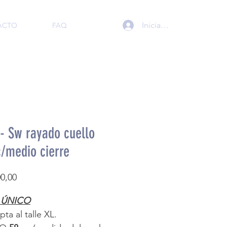
Iniciar sesión
ACTO
FAQ
- Sw rayado cuello
c/medio cierre
Precio
00,00
 ÚNICO
ta al talle XL.