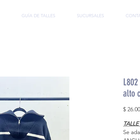
GUÍA DE TALLES
SUCURSALES
CONT
L802 
alto 
$ 26.0
TALLE
Se adap