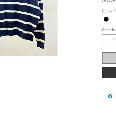
ANC
hasta c
Color
*
LARG
hasta 
Cantida
Las me
prenda
sobre 
aproxi