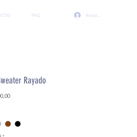
Iniciar sesión
ACTO
FAQ
Sweater Rayado
Precio
00,00
d
*