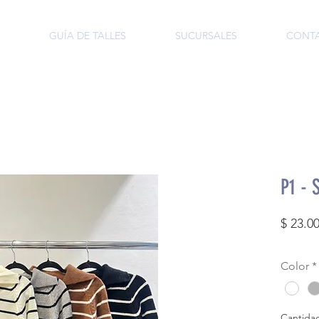
GUÍA DE TALLES
SUCURSALES
CONT
P1 - 
$ 23.0
Color
*
Cantida