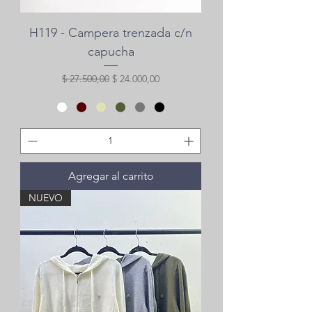
H119 - Campera trenzada c/n
capucha
Precio
Precio de oferta
$ 27.500,00
$ 24.000,00
Agregar al carrito
NUEVO