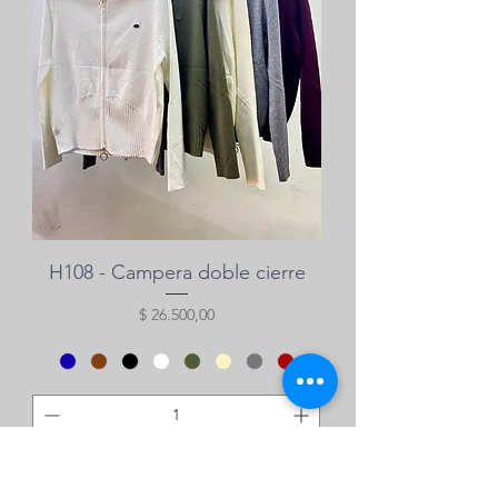
H108 - Campera doble cierre
Precio
$ 26.500,00
Agregar al carrito