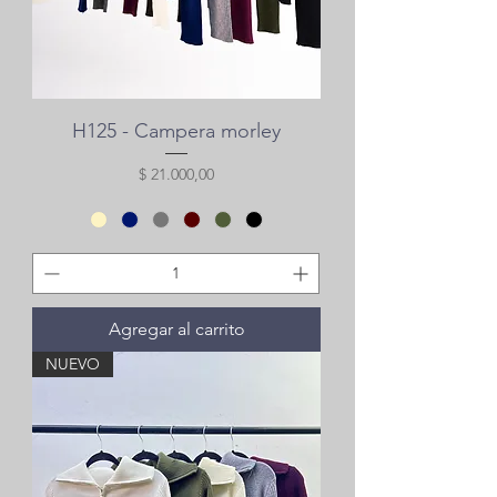
H125 - Campera morley
Precio
$ 21.000,00
Agregar al carrito
NUEVO