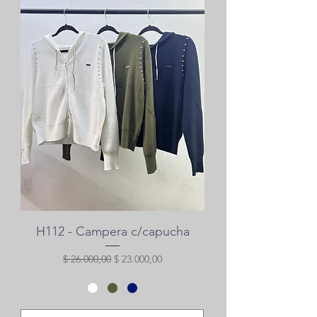
H112 - Campera c/capucha
Precio
Precio de oferta
$ 26.000,00
$ 23.000,00