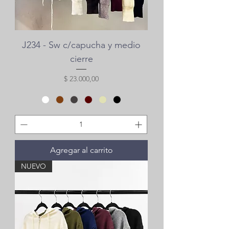
J234 - Sw c/capucha y medio
cierre
Precio
$ 23.000,00
Agregar al carrito
NUEVO