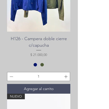
H126 - Campera doble cierre
c/capucha
Precio
$ 21.000,00
Agregar al carrito
NUEVO