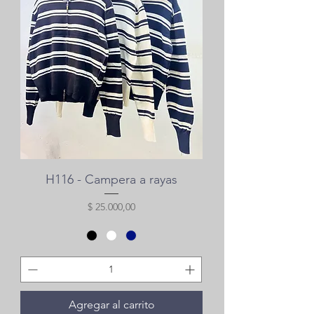
H116 - Campera a rayas
Precio
$ 25.000,00
Agregar al carrito