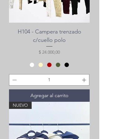
H104 - Campera trenzado
c/cuello polo
Precio
$ 24.000,00
Agregar al carrito
NUEVO