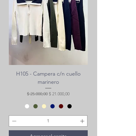
H105 - Campera c/n cuello
marinero
Precio
Precio de oferta
$ 25.000,00
$ 21.000,00