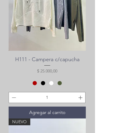
H111 - Campera c/capucha
Precio
$ 25.000,00
Agregar al carrito
NUEVO