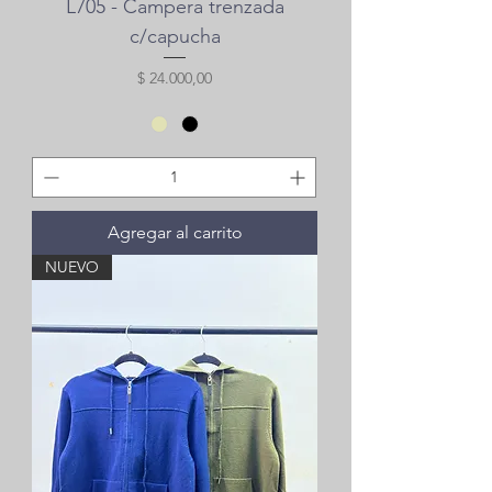
L705 - Campera trenzada
c/capucha
Precio
$ 24.000,00
Agregar al carrito
NUEVO