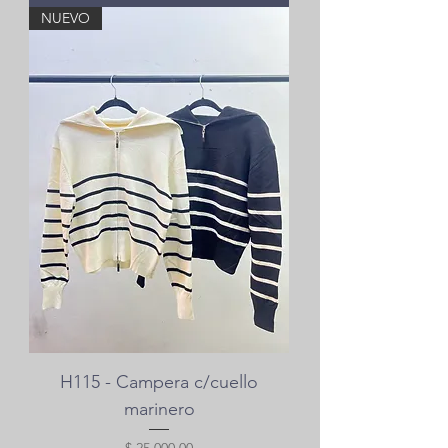
NUEVO
H115 - Campera c/cuello
marinero
Precio